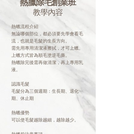
熱臘除毛創業班
教學內容
熱蠟流程介紹
無論哪個部位，都必須要先學會看毛
流，也就是毛髮的生長方向。
需先用專用清潔液擦拭，才可上蠟。
上蠟方式皆為順毛塗逆毛撕。
熱蠟除完後需再做清潔，再上專用乳
液。
認識毛髮
毛髮分為三個週期：生長期、退化
期、休止期
熱蠟優勢
可以使毛髮越除越細，越除越少。